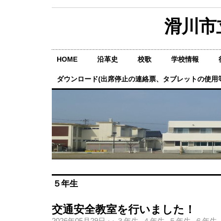
滑川市
HOME
沿革史
校歌
学校情報
ダウンロード(出席停止の連絡票、タブレットの使用等
５年生
交通安全教室を行いました！
2026年05月29日
·
·
３年生
,
４年生
,
５年生
,
６年生