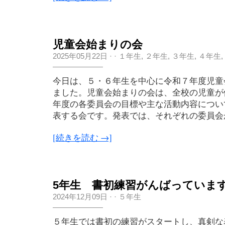
児童会始まりの会
2025年05月22日
·
·
１年生
,
２年生
,
３年生
,
４年生
,
今日は、５・６年生を中心に令和７年度児童
ました。児童会始まりの会は、全校の児童が
年度の各委員会の目標や主な活動内容につい
表する会です。発表では、それぞれの委員会が
[続きを読む →]
5年生 書初練習がんばっていま
2024年12月09日
·
·
５年生
５年生では書初の練習がスタートし、真剣な